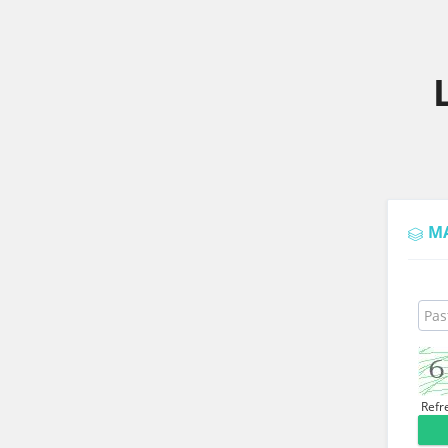
M
Refr